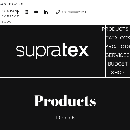
Skip
SUPRATEX
COMPANY
to
+34960382124
CONTACT
content
BLOG
PRODUCTS
CATALOG
PROJECT
SERVICES
BUDGET
SHOP
Products
TORRE