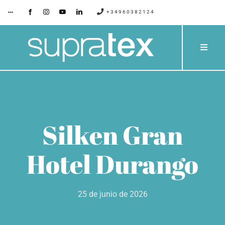
Saltar
+34960382124
Toggle
Navigation
al
contenido
SUPRATEX
Toggle
Naviga
EMPRESA
PRODU
CONTACTO
CATÁLO
Silken Gran
BLOG
PROYE
Hotel Durango
SERVIC
25 de junio de 2026
PRESUP