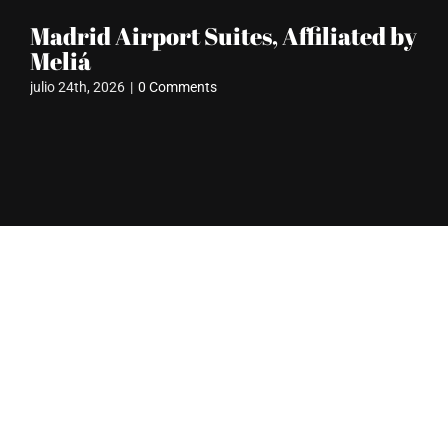
Madrid Airport Suites, Affiliated by
L
Meliá
N
julio 24th, 2026
|
0 Comments
may