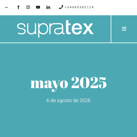
Saltar
+34960382124
Toggle
Navigation
al
contenido
SUPRATEX
Toggle
Naviga
EMPRESA
PRODU
CONTACTO
CATÁLO
mayo 2025
BLOG
PROYE
6 de agosto de 2026
SERVIC
PRESUP