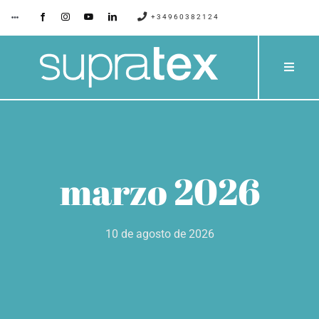
Saltar
+34960382124
Toggle
Navigation
al
contenido
SUPRATEX
Toggle
Naviga
EMPRESA
PRODU
CONTACTO
CATÁLO
marzo 2026
BLOG
PROYE
10 de agosto de 2026
SERVIC
PRESUP