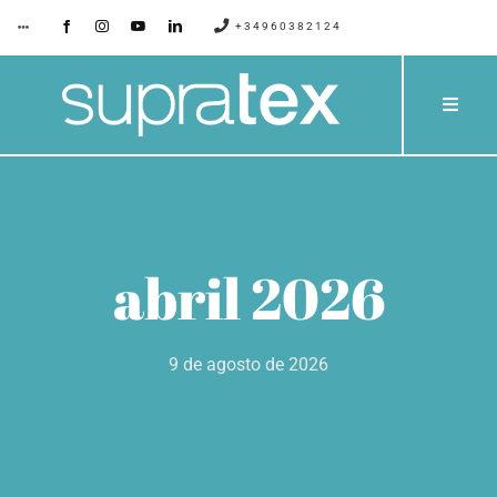
Saltar
+34960382124
Toggle
Navigation
al
contenido
SUPRATEX
Toggle
Naviga
EMPRESA
PRODU
CONTACTO
CATÁLO
abril 2026
BLOG
PROYE
9 de agosto de 2026
SERVIC
PRESUP