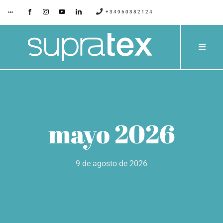
Saltar
+34960382124
Toggle
Navigation
al
contenido
SUPRATEX
Toggle
Naviga
EMPRESA
PRODU
CONTACTO
CATÁLO
mayo 2026
BLOG
PROYE
9 de agosto de 2026
SERVIC
PRESUP