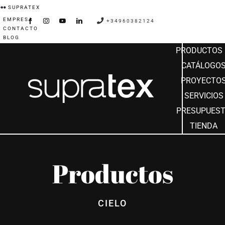
Saltar
SUPRATEX
EMPRESA
al
+34960382124
CONTACTO
contenido
BLOG
PRODUCTOS
CATÁLOGO
PROYECTO
SERVICIOS
PRESUPUES
TIENDA
Productos
CIELO