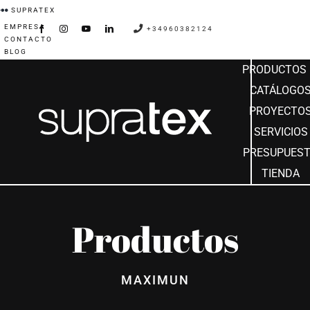
Saltar
SUPRATEX
EMPRESA
al
+34960382124
CONTACTO
contenido
BLOG
PRODUCTOS
CATÁLOGO
PROYECTO
SERVICIOS
PRESUPUES
TIENDA
Productos
MAXIMUN