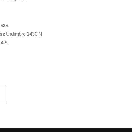
pasa
ión: Urdimbre 1430 N
 4-5