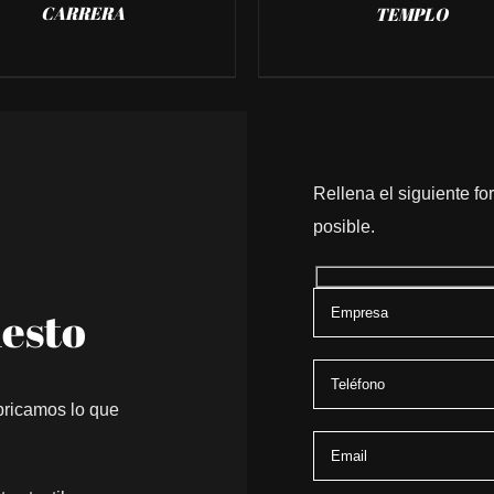
CARRERA
TEMPLO
Rellena el siguiente f
posible.
uesto
bricamos lo que