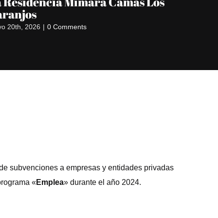
 Residencia Mimara Camas Los
Hotel 
aranjos
mayo 1st, 2
o 20th, 2026
|
0 Comments
 de subvenciones a empresas y entidades privadas
 programa «
Emplea
» durante el año 2024.