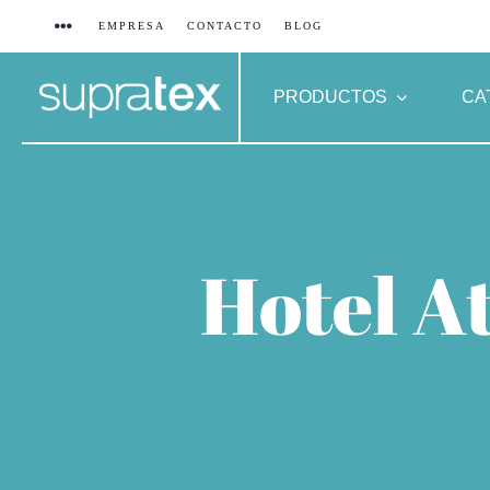
Saltar
EMPRESA
CONTACTO
BLOG
al
contenido
PRODUCTOS
CA
Hotel At