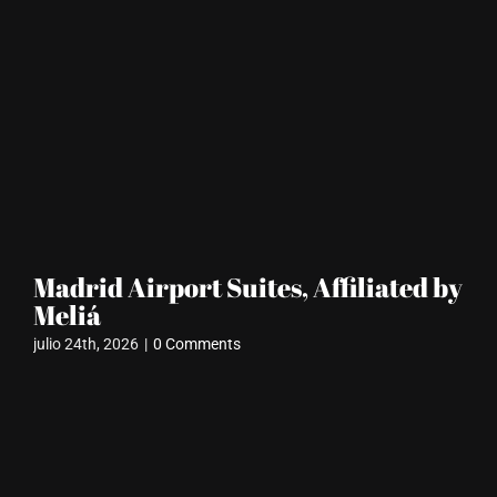
Madrid Airport Suites, Affiliated by
S
Meliá
jun
julio 24th, 2026
|
0 Comments