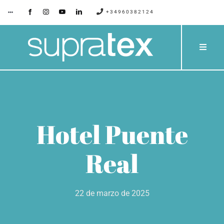
Saltar
+34960382124
Toggle
Navigation
al
contenido
SUPRATEX
Toggle
Naviga
EMPRESA
PRODU
CONTACTO
CATÁLO
Hotel Puente
BLOG
PROYE
Real
SERVIC
22 de marzo de 2025
PRESUP