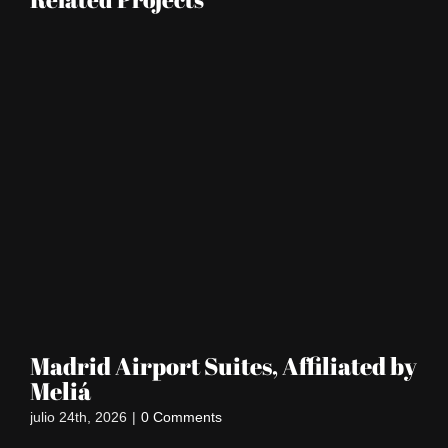
Madrid Airport Suites, Affiliated by
S
Meliá
jun
julio 24th, 2026
|
0 Comments