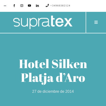
Saltar
+34960382124
Toggle
Navigation
al
contenido
SUPRATEX
Toggle
Naviga
EMPRESA
PRODU
CONTACTO
CATÁL
Hotel Silken
BLOG
PROYE
Platja d’Aro
SERVIC
27 de diciembre de 2014
PRESU