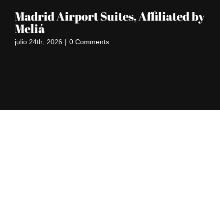
Madrid Airport Suites, Affiliated by
S
Meliá
jun
julio 24th, 2026
|
0 Comments