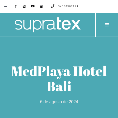
Saltar
+34960382124
Toggle
Navigation
al
contenido
SUPRATEX
Toggle
Naviga
EMPRESA
PRODU
CONTACTO
CATÁL
MedPlaya Hotel
BLOG
PROYE
Bali
SERVIC
6 de agosto de 2024
PRESU