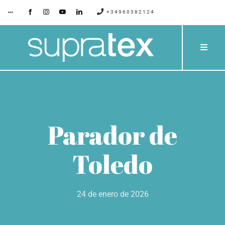
Saltar
+34960382124
Toggle
Navigation
al
contenido
SUPRATEX
Toggle
Naviga
EMPRESA
PRODU
CONTACTO
CATÁLO
Parador de
BLOG
PROYE
Toledo
SERVIC
24 de enero de 2026
PRESUP