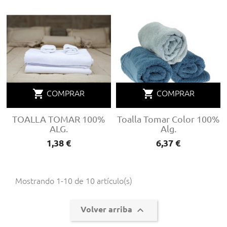
shopping_cart
shopping_cart
COMPRAR
COMPRAR
TOALLA TOMAR 100%
Toalla Tomar Color 100%
ALG.
Alg.
Precio
1,38 €
Precio
6,37 €
Mostrando 1-10 de 10 artículo(s)

Volver arriba