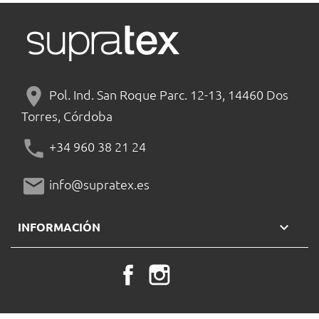
location_on
Pol. Ind. San Roque Parc. 12-13, 14460 Dos
Torres, Córdoba
phone
+34 960 38 21 24
mail
info@supratex.es

INFORMACIÓN
Facebook
Instagram
LinkedIn