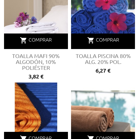
shopping_cart
shopping_cart
COMPRAR
COMPRAR
TOALLA MAFI 90%
TOALLA PISCINA 80%
ALGODÓN, 10%
ALG. 20% POL.
POLIÉSTER
Precio
6,27 €
Precio
3,82 €
shopping_cart
shopping_cart
COMPRAR
COMPRAR