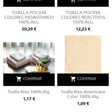
TOALLA PISCINA
TOALLA PISCINA
COLORES INDANTHREM
COLORES REACTIVOS
100% ALG.
100% ALG.
Precio
20,39 €
Precio
12,23 €
shopping_cart
shopping_cart
COMPRAR
COMPRAR
Toalla Rizo 100% Alg.
Toalla Rizo Americano
Color 100% Alg.
Precio
1,17 €
Precio
1,09 €