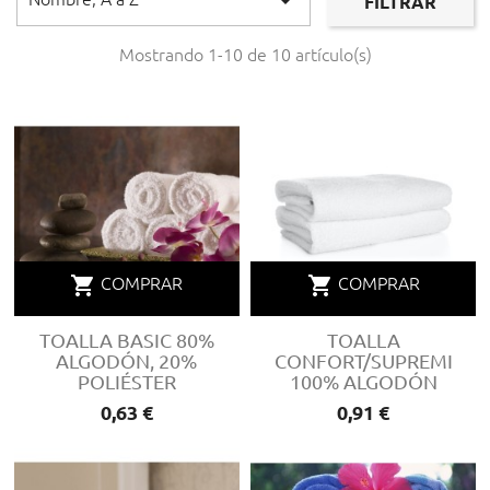

FILTRAR
Mostrando 1-10 de 10 artículo(s)
shopping_cart
shopping_cart
COMPRAR
COMPRAR
TOALLA BASIC 80%
TOALLA
ALGODÓN, 20%
CONFORT/SUPREMI
POLIÉSTER
100% ALGODÓN
Precio
0,63 €
Precio
0,91 €