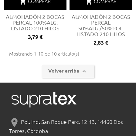
shopping_cart
shopping_cart
COMPRAR
COMPRAR
ALMOHADÓN 2 BOCAS
ALMOHADÓN 2 BOCAS
PERCAL 100%ALG.
PERCAL
LISTADO 210 HILOS
50%ALG./50%POL.
LISTADO 210 HILOS
Precio
3,79 €
Precio
2,83 €
Mostrando 1-10 de 10 artículo(s)

Volver arriba
location_on
Pol. Ind. San Roque Parc. 12-13, 14460 Dos
Torres, Córdoba