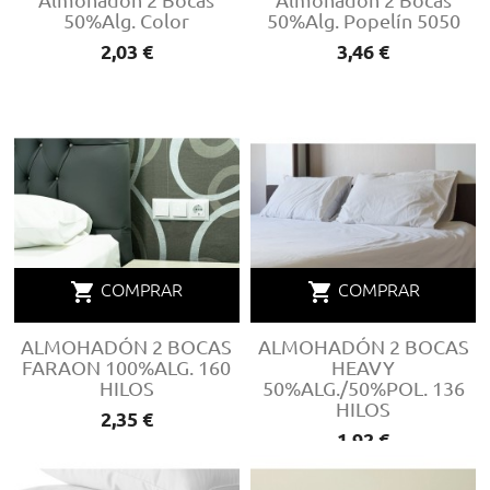
Almohadón 2 Bocas
Almohadón 2 Bocas
50%Alg. Color
50%Alg. Popelín 5050
Precio
2,03 €
Precio
3,46 €
shopping_cart
shopping_cart
COMPRAR
COMPRAR
ALMOHADÓN 2 BOCAS
ALMOHADÓN 2 BOCAS
FARAON 100%ALG. 160
HEAVY
HILOS
50%ALG./50%POL. 136
HILOS
Precio
2,35 €
Precio
1,92 €