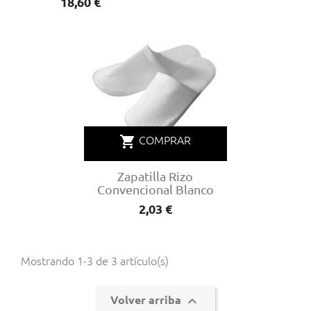
Precio
18,60 €
shopping_cart
COMPRAR
Zapatilla Rizo
Convencional Blanco
Precio
2,03 €
Mostrando 1-3 de 3 artículo(s)

Volver arriba