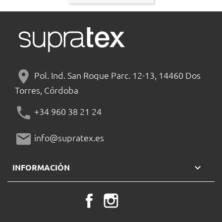
location_on
Pol. Ind. San Roque Parc. 12-13, 14460 Dos
Torres, Córdoba
phone
+34 960 38 21 24
mail
info@supratex.es

INFORMACIÓN
Facebook
Instagram
LinkedIn