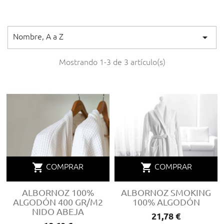

Nombre, A a Z
Mostrando 1-3 de 3 artículo(s)
shopping_cart
shopping_cart
COMPRAR
COMPRAR
ALBORNOZ 100%
ALBORNOZ SMOKING
ALGODÓN 400 GR/M2
100% ALGODÓN
NIDO ABEJA
Precio
21,78 €