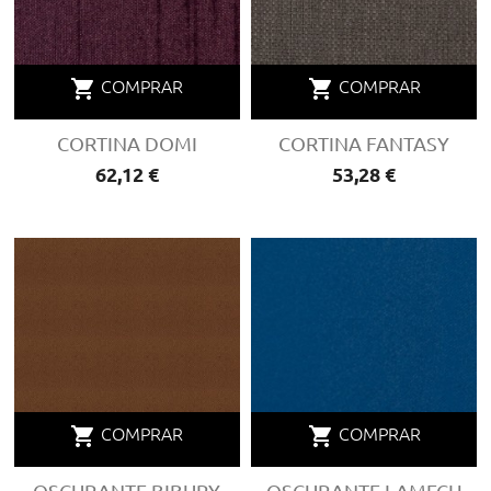
shopping_cart
shopping_cart
COMPRAR
COMPRAR
CORTINA DOMI
CORTINA FANTASY
Precio
62,12 €
Precio
53,28 €
shopping_cart
shopping_cart
COMPRAR
COMPRAR