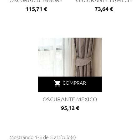
OSCURANTE BIBURY
OSCURANTE LAMECH
Precio
115,71 €
Precio
73,64 €
shopping_cart
COMPRAR
OSCURANTE MEXICO
Precio
95,12 €
Mostrando 1-5 de 5 artículo(s)