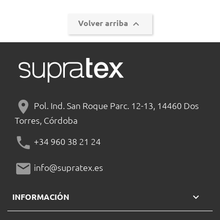

Volver arriba
location_on
Pol. Ind. San Roque Parc. 12-13, 14460 Dos
Torres, Córdoba
phone
+34 960 38 21 24
mail
info@supratex.es

INFORMACIÓN