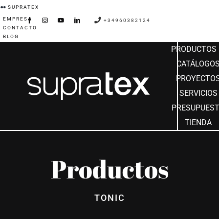
Saltar
SUPRATEX
EMPRESA
al
+34960382124
CONTACTO
contenido
BLOG
PRODUCTOS
CATÁLOGO
PROYECTO
SERVICIOS
PRESUPUES
TIENDA
Productos
TONIC