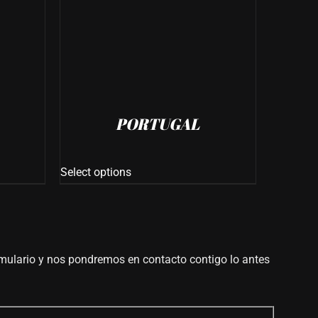
THIS PRODUCT HAS MULTIPLE VARIANTS. THE OPTIONS MAY BE CHOSEN ON THE PRODUCT PAGE
PORTUGAL
Select options
ormulario y nos pondremos en contacto contigo lo antes