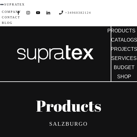
Skip
SUPRATEX
COMPANY
to
+34960382124
CONTACT
content
BLOG
PRODUCTS
CATALOG
PROJECT
SERVICES
BUDGET
SHOP
Products
SALZBURGO