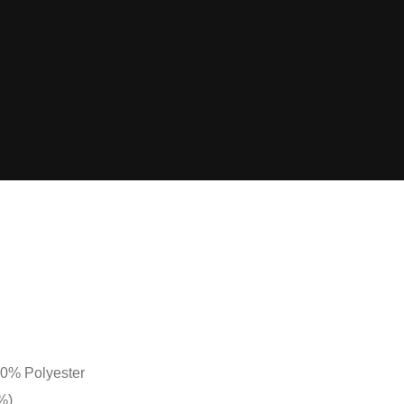
00% Polyester
%)