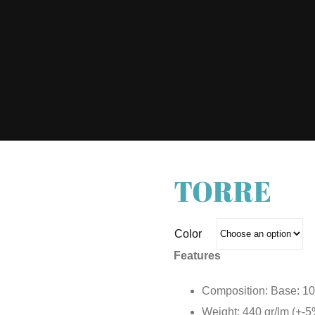
TORRE
Color
Features
Composition: Base: 1
Weight: 440 gr/lm (+-5