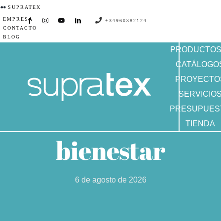
Saltar
SUPRATEX
EMPRESA
al
+34960382124
CONTACTO
contenido
BLOG
PRODUCTO
CATÁLOGO
PROYECTO
SERVICIO
PRESUPUES
TIENDA
bienestar
6 de agosto de 2026