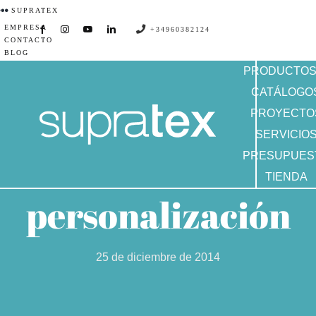
Saltar
SUPRATEX
EMPRESA
al
+34960382124
CONTACTO
contenido
BLOG
PRODUCTO
CATÁLOGO
PROYECTO
SERVICIO
PRESUPUES
TIENDA
personalización
25 de diciembre de 2014