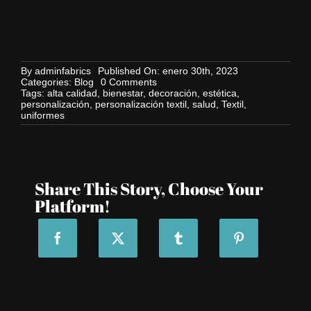
By
adminfabrics
Published On: enero 30th, 2023
on
Categories:
Blog
0 Comments
Tu
Tags:
alta calidad
,
bienestar
,
decoración
,
estética
,
vestuario
personalización
,
personalización textil
,
salud
,
Textil
,
profesional
uniformes
personalizado,
con
Supratex
Share This Story, Choose Your
Platform!