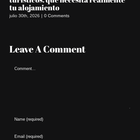
tu alojamiento
m
julio 30th, 2026
|
0 Comments
jun
Leave A Comment
Comment