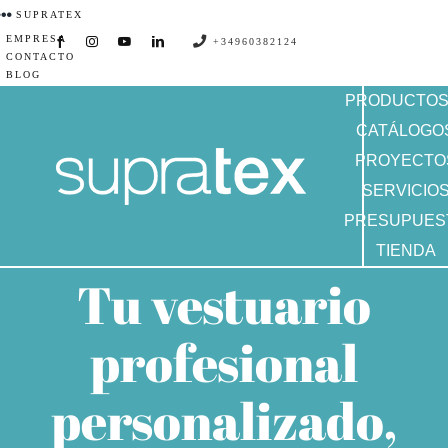
Saltar
SUPRATEX
EMPRESA
al
+34960382124
CONTACTO
contenido
BLOG
PRODUCTO
CATÁLOGO
PROYECTO
SERVICIO
PRESUPUES
TIENDA
Tu vestuario
profesional
personalizado,