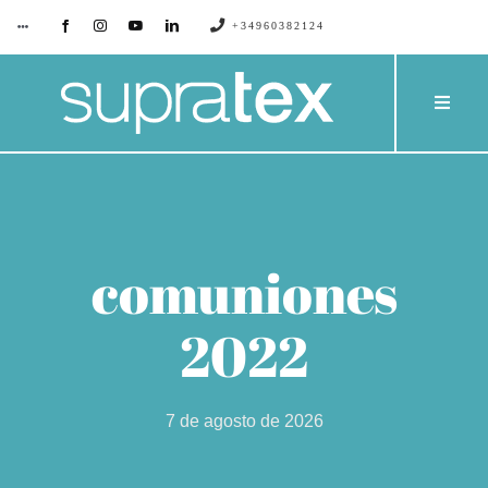
Saltar
+34960382124
Toggle
Navigation
al
contenido
SUPRATEX
Toggle
Naviga
EMPRESA
PRODU
CONTACTO
CATÁL
comuniones
BLOG
PROYE
2022
SERVIC
7 de agosto de 2026
PRESU