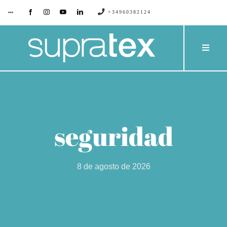
Saltar
+34960382124
Toggle
Navigation
al
contenido
SUPRATEX
Toggle
Naviga
EMPRESA
PRODU
CONTACTO
CATÁL
seguridad
BLOG
PROYE
8 de agosto de 2026
SERVIC
PRESU