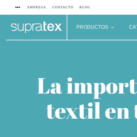
Saltar
EMPRESA
CONTACTO
BLOG
al
contenido
PRODUCTOS
CA
La import
textil en