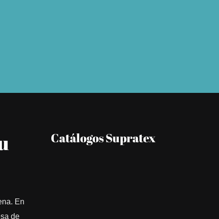
u
Catálogos Supratex
ena. En
esa de