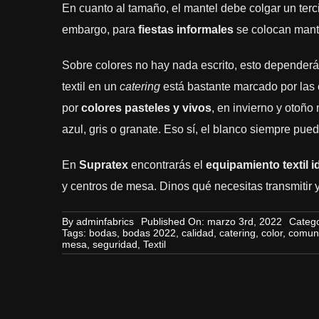
En cuanto al tamaño, el mantel debe colgar un terci
embargo, para
fiestas informales
se colocan mant
Sobre colores no hay nada escrito, esto dependerá d
textil en un
catering
está bastante marcado por las 
por
colores pasteles y vivos
, en invierno y otoñ
azul, gris o granate. Eso sí, el blanco siempre pued
En
Supratex
encontrarás el
equipamiento textil i
y centros de mesa. Dinos qué necesitas transmitir 
By
adminfabrics
Published On: marzo 3rd, 2022
Catego
Tags:
bodas
,
bodas 2022
,
calidad
,
catering
,
color
,
comun
mesa
,
seguridad
,
Textil