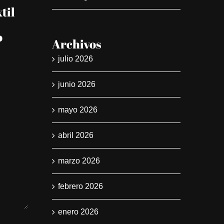
til
Ropa de cama para
Toallas y
residencias de mayores:
suman es
o
confort, higiene y
hotel: g
Archivos
durabilidad
elegir b
julio 2026
abril 23rd, 2026
|
0 Comments
marzo 28th, 2
junio 2026
mayo 2026
abril 2026
marzo 2026
febrero 2026
enero 2026