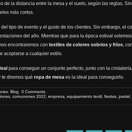
o de la distancia entre la mesa y el suelo, según las reglas. Sin
eles más cortos.
el tipo de evento y el gusto de los clientes. Sin embargo, el co
estaciones del año. Mientras que para la época estival solemos
o nos encontraremos con
textiles de colores sobrios y fríos
, co
e acoplarse a cualquier estilo.
deal
para conseguir un conjunto perfecto, junto con la cristalería,
y te diremos qué
ropa de mesa
es la ideal para conseguirlo.
on
ries:
Blog
0 Comments
La
iones
,
comuniones 2022
,
empresa
,
equipamiento textil
,
fiestas
,
pastel
importancia
del
equipamiento
textil
en
tu
empresa