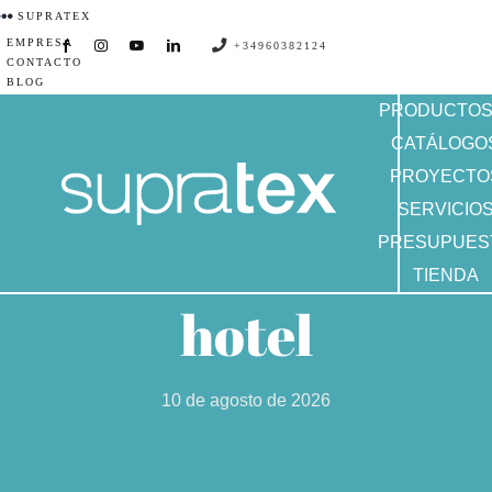
Saltar
SUPRATEX
EMPRESA
al
+34960382124
CONTACTO
contenido
BLOG
PRODUCTO
CATÁLOGO
PROYECTO
SERVICIO
PRESUPUES
TIENDA
hotel
10 de agosto de 2026