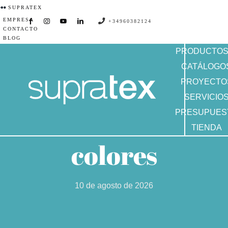
Saltar
SUPRATEX
EMPRESA
al
+34960382124
CONTACTO
contenido
BLOG
PRODUCTO
CATÁLOGO
PROYECTO
SERVICIO
PRESUPUES
TIENDA
colores
10 de agosto de 2026