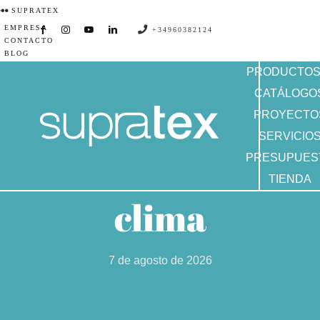
Saltar
SUPRATEX
EMPRESA
al
+34960382124
CONTACTO
contenido
BLOG
PRODUCTO
CATÁLOGO
PROYECTO
SERVICIO
PRESUPUES
TIENDA
clima
7 de agosto de 2026