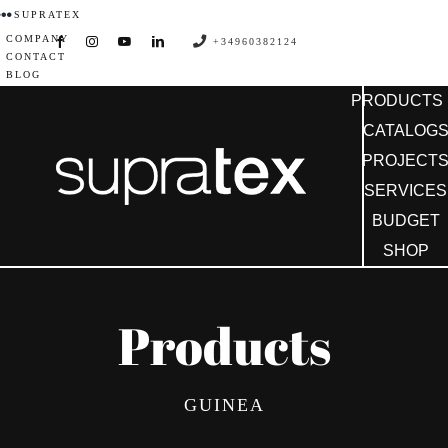
Skip
SUPRATEX
COMPANY
to
+34960382124
CONTACT
content
BLOG
PRODUCTS
CATALOG
PROJECT
SERVICES
BUDGET
SHOP
Products
GUINEA