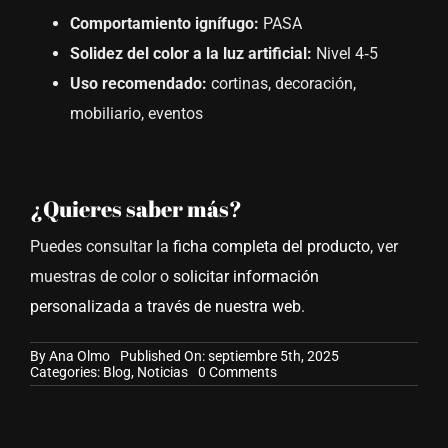
Comportamiento ignífugo:
PASA
Solidez del color a la luz artificial:
Nivel 4‑5
Uso recomendado:
cortinas, decoración,
mobiliario, eventos
¿Quieres saber más?
Puedes consultar la
ficha completa del producto
, ver
muestras de color o
solicitar información
personalizada a través de nuestra web
.
By
Ana Olmo
Published On: septiembre 5th, 2025
on
Categories:
Blog
,
Noticias
0 Comments
Ceremonia:
el
tejido
técnico