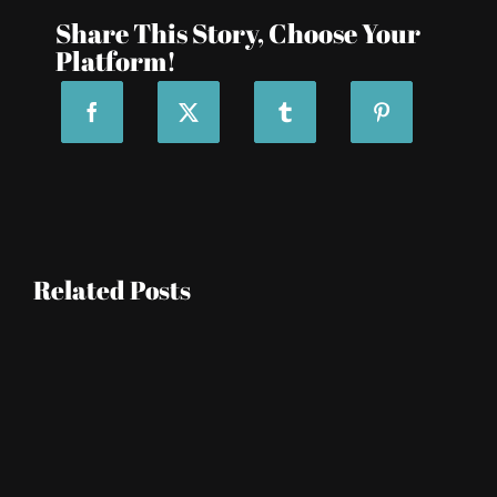
de
Supratex
Share This Story, Choose Your
que
Platform!
viste
los
espacios
con
elegancia
y
funcionalidad
Related Posts