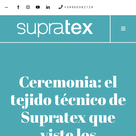
Saltar
+34960382124
Toggle
Navigation
al
contenido
SUPRATEX
Toggle
Naviga
EMPRESA
PRODU
CONTACTO
CATÁLO
Ceremonia: el
BLOG
PROYE
tejido técnico de
SERVIC
Supratex que
viste los
PRESUP