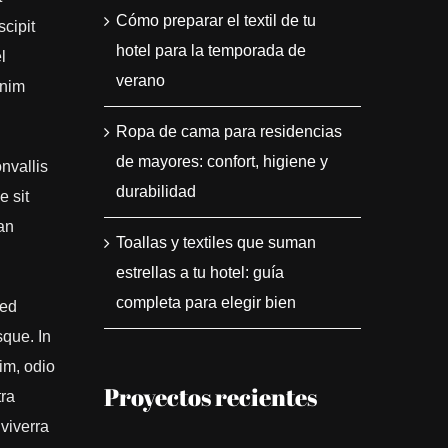
Cómo preparar el textil de tu
cipit
hotel para la temporada de
l
verano
enim
Ropa de cama para residencias
de mayores: confort, higiene y
nvallis
durabilidad
e sit
an
Toallas y textiles que suman
estrellas a tu hotel: guía
completa para elegir bien
sed
sque. In
im, odio
Proyectos recientes
tra
 viverra