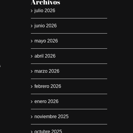
Archivos
julio 2026
junio 2026
mayo 2026
Invel tempor solli
Maecena
abril 2026
s
diciembre 29th, 2014
|
0 Comments
diciembre 29t
marzo 2026
febrero 2026
enero 2026
noviembre 2025
octubre 2025