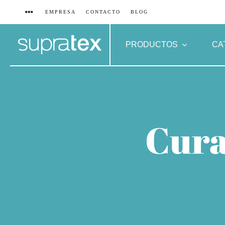
Saltar
EMPRESA
CONTACTO
BLOG
al
contenido
PRODUCTOS
CA
Cura