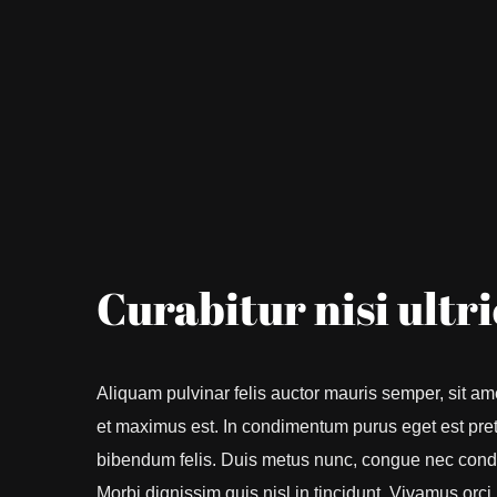
Curabitur nisi ultri
Aliquam pulvinar felis auctor mauris semper, sit am
et maximus est. In condimentum purus eget est pret
bibendum felis. Duis metus nunc, congue nec condi
Morbi dignissim quis nisl in tincidunt. Vivamus orci