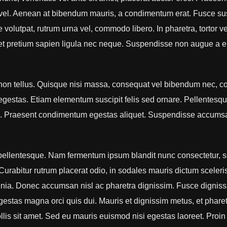
do vel. Aenean at bibendum mauris, a condimentum erat. Fusce sus
volutpat, rutrum urna vel, commodo libero. In pharetra, tortor ve
get pretium sapien ligula nec neque. Suspendisse non augue a 
non tellus. Quisque nisi massa, consequat vel bibendum nec, co
egestas. Etiam elementum suscipit felis sed ornare. Pellentesqu
nte. Praesent condimentum egestas aliquet. Suspendisse accums
 pellentesque. Nam fermentum ipsum blandit nunc consectetur, 
. Curabitur rutrum placerat odio, in sodales mauris dictum sceleri
acinia. Donec accumsan nisl ac pharetra dignissim. Fusce digniss
 egestas magna orci quis dui. Mauris et dignissim metus, et phare
llis sit amet. Sed eu mauris euismod nisi egestas laoreet. Proin