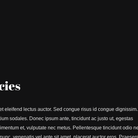
cies
et eleifend lectus auctor. Sed congue risus id congue dignissim
ium sodales. Donec ipsum ante, tincidunt ac justo ut, egestas
mentum et, vulputate nec metus. Pellentesque tincidunt odio n
 nunc, venenatis vel ante sit amet, placerat auctor eros. Praesen