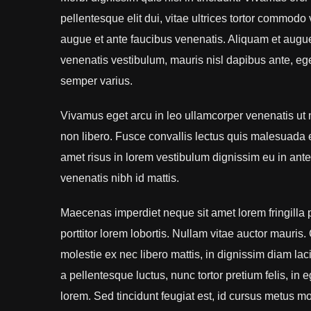
pellentesque elit dui, vitae ultrices tortor commo
augue et ante faucibus venenatis. Aliquam et augue 
venenatis vestibulum, mauris nisl dapibus ante, e
semper varius.
Vivamus eget arcu in leo ullamcorper venenatis ut 
non libero. Fusce convallis lectus quis malesuada 
amet risus in lorem vestibulum dignissim eu in a
venenatis nibh id mattis.
Maecenas imperdiet neque sit amet lorem fringilla
porttitor lorem lobortis. Nullam vitae auctor mauris
molestie ex nec libero mattis, in dignissim diam l
a pellentesque luctus, nunc tortor pretium felis, in
lorem. Sed tincidunt feugiat est, id cursus metus mo