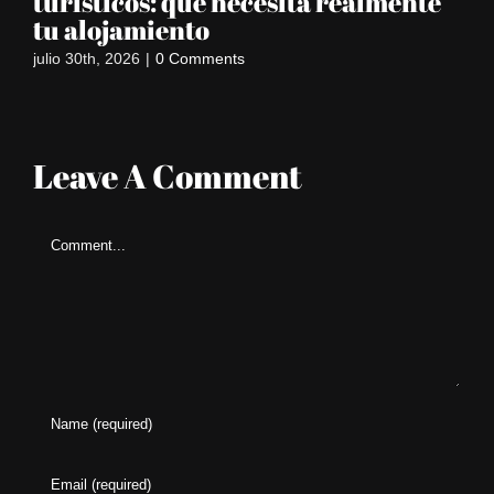
turísticos: qué necesita realmente
có
tu alojamiento
m
julio 30th, 2026
|
0 Comments
jun
Leave A Comment
Comment