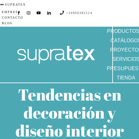
Saltar
SUPRATEX
EMPRESA
al
+34960382124
CONTACTO
contenido
BLOG
PRODUCTO
CATÁLOGO
PROYECTO
SERVICIO
PRESUPUES
TIENDA
Tendencias en
decoración y
diseño interior