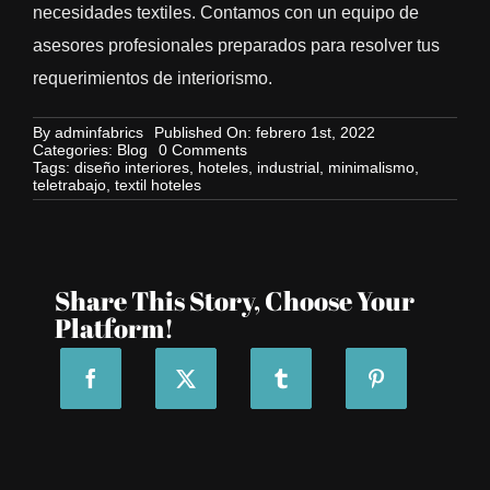
necesidades textiles. Contamos con un equipo de
asesores profesionales preparados para resolver tus
requerimientos de interiorismo.
By
adminfabrics
Published On: febrero 1st, 2022
on
Categories:
Blog
0 Comments
Tendencias
Tags:
diseño interiores
,
hoteles
,
industrial
,
minimalismo
,
en
teletrabajo
,
textil hoteles
decoración
y
diseño
interior
de
hoteles
Share This Story, Choose Your
Platform!