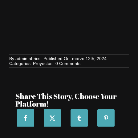
By
adminfabrics
Published On: marzo 12th, 2024
on
Categories:
Proyectos
0 Comments
Hotel
Silken
Platja
d’Aro
Share This Story, Choose Your
Platform!