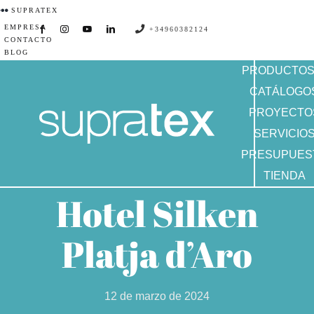
Saltar
SUPRATEX
EMPRESA
al
+34960382124
CONTACTO
contenido
BLOG
PRODUCTO
CATÁLOGO
PROYECTO
SERVICIO
PRESUPUES
TIENDA
Hotel Silken
Platja d’Aro
12 de marzo de 2024