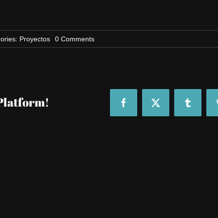
on
ories:
Proyectos
0 Comments
Soho
Boutique
Palacio
de
Pombo
(Santander)
Platform!