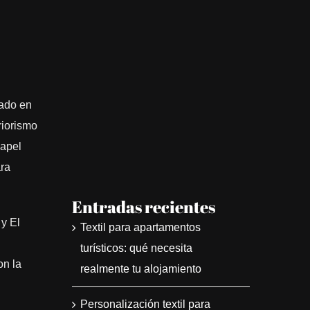
zado en
riorismo
papel
ara
Entradas recientes
 y El
Textil para apartamentos
turísticos: qué necesita
on la
realmente tu alojamiento
Personalización textil para