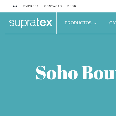
Saltar
EMPRESA
CONTACTO
BLOG
al
contenido
PRODUCTOS
CA
Soho Bou